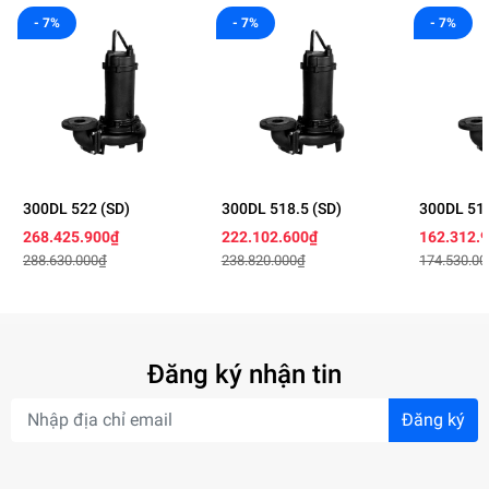
- 7%
- 7%
- 7%
300DL 522 (SD)
300DL 518.5 (SD)
300DL 515
268.425.900₫
222.102.600₫
162.312.
288.630.000₫
238.820.000₫
174.530.0
Đăng ký nhận tin
Đăng ký