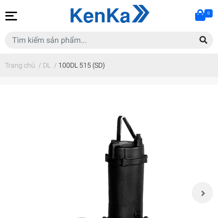
0
Trang chủ
/
DL
/
100DL 515 (SD)