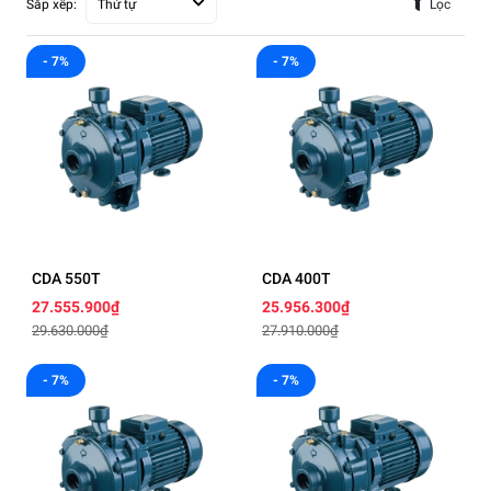
Sắp xếp:
Thứ tự
Lọc
- 7%
- 7%
CDA 550T
CDA 400T
27.555.900₫
25.956.300₫
29.630.000₫
27.910.000₫
- 7%
- 7%