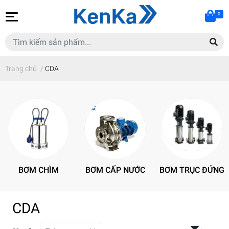
0
Trang chủ
/
CDA
BƠM CHÌM
BƠM CẤP NƯỚC
BƠM TRỤC ĐỨNG
CDA