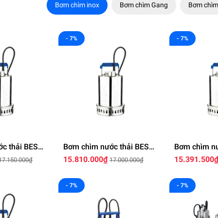
Bơm chìm inox
Bơm chìm Gang
Bơm chìm
- 7%
- 7%
c thải BEST
Bơm chìm nước thải BEST
Bơm chìm nư
3
2
15.810.000₫
15.391.500
17.150.000₫
17.000.000₫
- 7%
- 7%