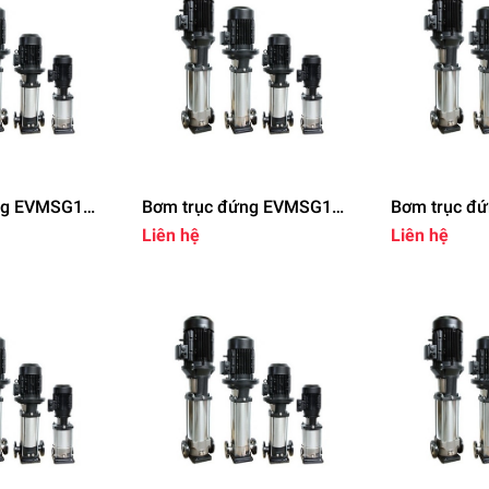
31.229.400₫
26.505.000
34.930.000₫
33.580.000₫
Xem tất cả