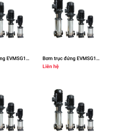
₫
23.073.300₫
28.500.000₫
24.810.000₫
EVMSG
EVMSG1