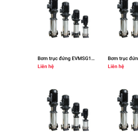
42.119.700₫
32.484.900₫
45.290.000₫
BƠM TRỤC ĐỨNG