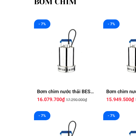
BƠM CHÌM
- 7%
- 7%
Bơm chìm nước thải BEST
Bơm chìm nướ
5
4
16.079.700₫
15.949.500₫
17.290.000₫
- 7%
- 7%