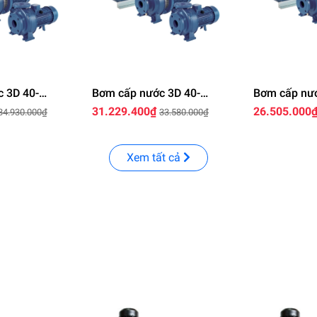
 3D 50-
Bơm cấp nước 3D 50-
Bơm cấp nướ
125/4.0
125/3.0
26.681.700₫
23.333.700
33.700.000₫
28.690.000₫
- 7%
- 7%
 3D 40-
Bơm cấp nước 3D 40-
Bơm cấp nướ
200/5.5
160/4.0