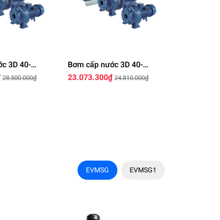
c 3D 50-
Bơm cấp nước 3D 50-
125/2.2
₫
21.576.000₫
25.090.000₫
23.200.000₫
- 7%
c 3D 40-
Bơm cấp nước 3D 40-
160/3.0