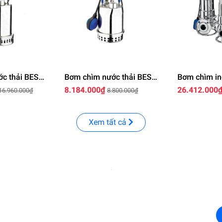
c thải BEST
Bơm chìm nước thải BEST
Bơm chìm in
ONE MA
VOX 300
8.184.000₫
26.412.000
16.960.000₫
8.800.000₫
Xem tất cả