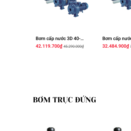
Bơm cấp nước 3D 50-
Bơm cấp nước
160/7.5
160/5.5
32.596.500₫
31.341.000₫
35.050.000₫
- 7%
- 7%
Bơm cấp nước 3D 40-
Bơm cấp nước
200/11
200/7.5