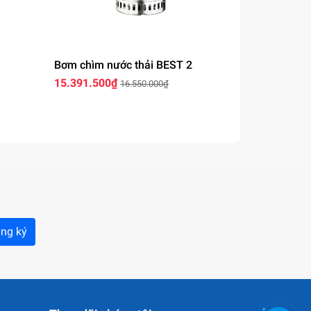
Bơm chìm nước thải BEST 2
Bơm chìm n
15.391.500₫
16.256.400
16.550.000₫
ng ký