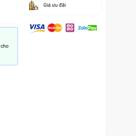
Giá ưu đãi
 cho