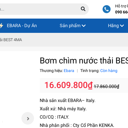
Hỗ trợ
090 66
EBARA - Dự Án
Sản phẩm
Hãng
ải BEST 4MA
Bơm chìm nước thải B
Thương hiệu:
Ebara
|
Tình trạng:
Còn hàng
16.609.800₫
17.860.000₫
Nhà sản xuất EBARA– Italy.
Xuất xứ: Nhà máy Italy.
CO/CQ : ITALY.
Nhà phân phối : Cty Cổ Phần KENKA.