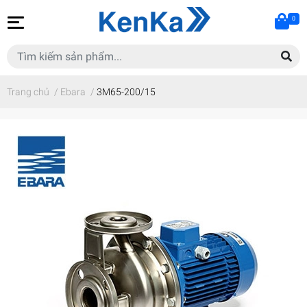
0
Trang chủ
/
Ebara
/
3M65-200/15