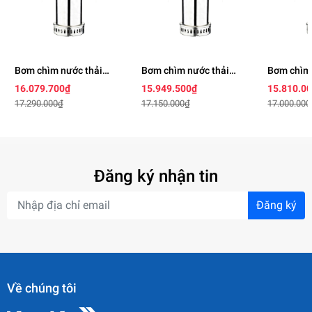
Bơm chìm nước thải
Bơm chìm nước thải
Bơm chìm 
BEST 5
BEST 4
BEST 3
16.079.700₫
15.949.500₫
15.810.0
17.290.000₫
17.150.000₫
17.000.000
Đăng ký nhận tin
Đăng ký
Về chúng tôi