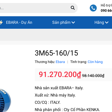
Hỗ trợ
090 66
EBARA - Dự Án
Sản phẩm
Hãng
3M65-160/15
Thương hiệu:
Ebara
|
Tình trạng:
Còn hàng
91.270.200₫
98.140.000₫
Nhà sản xuất EBARA– Italy.
Xuất xứ: Nhà máy Italy.
CO/CQ : ITALY.
Nhà phân phối : Cty Cổ Phần KENKA.