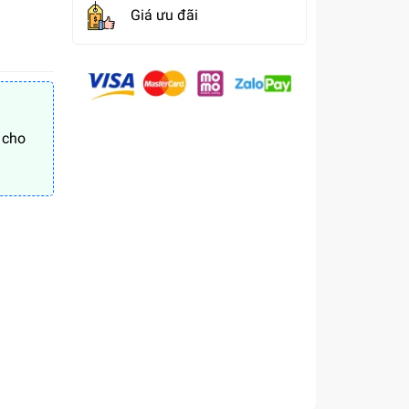
Giá ưu đãi
 cho