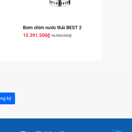
Bơm chìm nước thải BEST 2
Bơm chìm n
15.391.500₫
16.609.800
16.550.000₫
ng ký