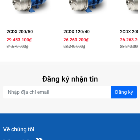
2CDX 200/50
2CDX 120/40
2CDX 200
29.453.100₫
26.263.200₫
26.263.2
31.670.000₫
28.240.000₫
28.240.000
Đăng ký nhận tin
Đăng ký
Về chúng tôi