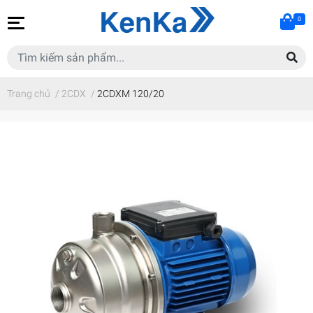
0
Trang chủ
/
2CDX
/
2CDXM 120/20