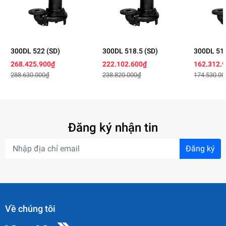
300DL 522 (SD)
300DL 518.5 (SD)
300DL 515
268.425.900₫
222.102.600₫
162.312.
288.630.000₫
238.820.000₫
174.530.0
Đăng ký nhận tin
Đăng ký
Về chúng tôi