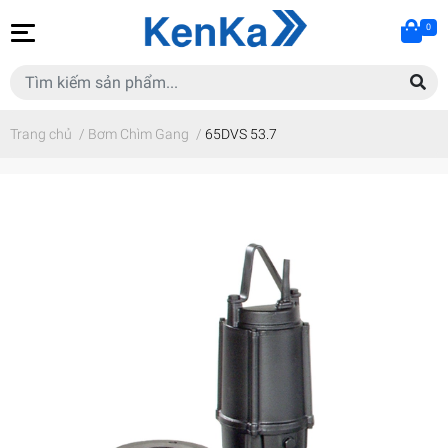
0
Trang chủ
/
Bơm Chìm Gang
/
65DVS 53.7