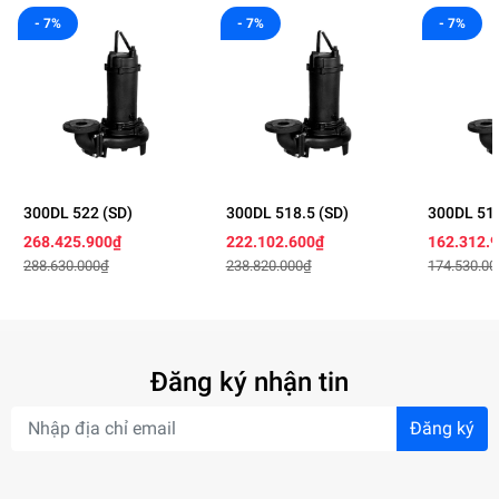
- 7%
- 7%
- 7%
300DL 522 (SD)
300DL 518.5 (SD)
300DL 515
268.425.900₫
222.102.600₫
162.312.
288.630.000₫
238.820.000₫
174.530.0
Đăng ký nhận tin
Đăng ký