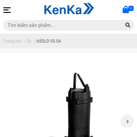
0
Trang chủ
/
DL
/
65DLD 55.5A