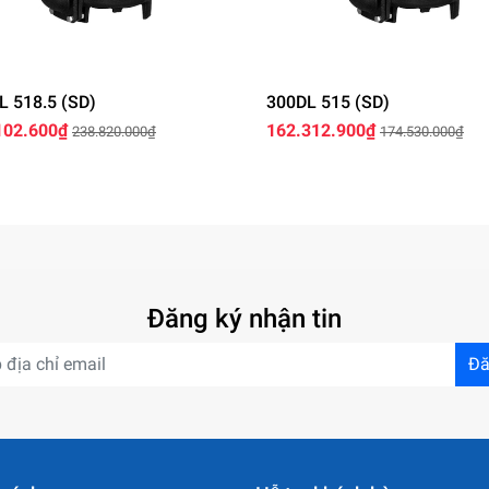
L 518.5 (SD)
300DL 515 (SD)
102.600₫
162.312.900₫
238.820.000₫
174.530.000₫
Đăng ký nhận tin
Đă