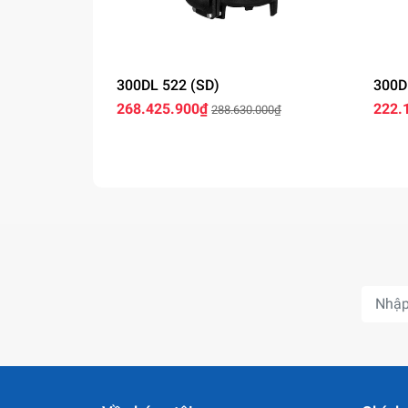
300DL 522 (SD)
300D
268.425.900₫
222.
288.630.000₫