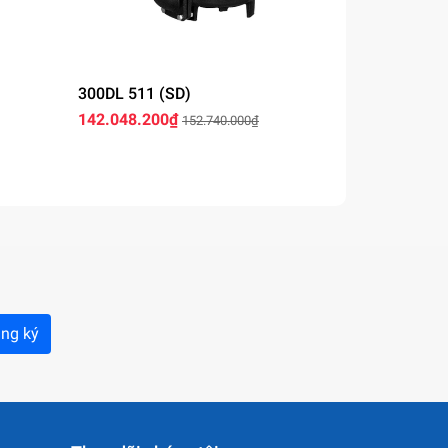
300DL 511 (SD)
250DL 522 
142.048.200₫
237.903.30
152.740.000₫
ng ký