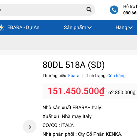
Hỗ trợ
090 66
EBARA - Dự Án
Sản phẩm
Hãng
80DL 518A (SD)
Thương hiệu:
Ebara
|
Tình trạng:
Còn hàng
151.450.500₫
162.850.000₫
Nhà sản xuất EBARA– Italy.
Xuất xứ: Nhà máy Italy.
CO/CQ : ITALY.
Nhà phân phối : Cty Cổ Phần KENKA.