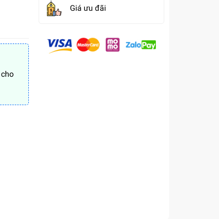
Giá ưu đãi
 cho