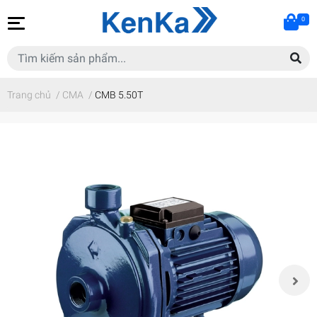
0
Trang chủ
/
CMA
/
CMB 5.50T