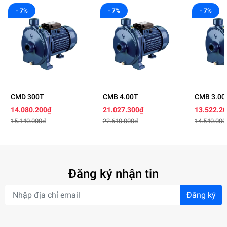
- 7%
- 7%
- 7%
CMD 300T
CMB 4.00T
CMB 3.00
14.080.200₫
21.027.300₫
13.522.2
15.140.000₫
22.610.000₫
14.540.000
Đăng ký nhận tin
Đăng ký