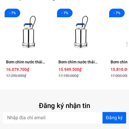
- 7%
- 7%
- 7%
Bơm chìm nước thải
Bơm chìm nước thải
Bơm chìm 
BEST 5
BEST 4
BEST 3
16.079.700₫
15.949.500₫
15.810.0
17.290.000₫
17.150.000₫
17.000.000
Đăng ký nhận tin
Đăng ký