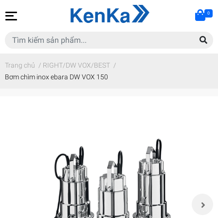
0
Trang chủ
/
RIGHT/DW VOX/BEST
/
Bơm chìm inox ebara DW VOX 150