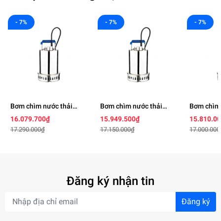
- 7%
- 7%
- 7%
Bơm chìm nước thải
Bơm chìm nước thải
Bơm chìm 
BEST 5
BEST 4
BEST 3
16.079.700₫
15.949.500₫
15.810.0
17.290.000₫
17.150.000₫
17.000.000
Đăng ký nhận tin
Đăng ký